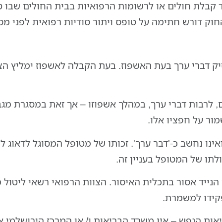
קבלת חולים או לרשומות הרפואיות בבית החולים שבו 
החוק דורש חתימה על
טופס ויתור סודיות רפואית
לפני מס
ק דברי ערך בעת האשפוז. בעת הקבלה לאשפוז ימליץ הצ
, לרבות דברי ערך, במהלך אשפוזו – אך זאת במסגרת מג
ור על חפציו אלו.
אינו נחשב כ-'דבר ערך'. זכותו של מטופל המסוגל לדאוג 
לתו של המטופל בעניין זה.
הנייד אסור בתכלית האיסור. הצוות הרפואי רשאי ליטול 
קידו למשמרת.
ות הנפש – אין משרד הבריאות ו/ או המרכז הירושלמי 