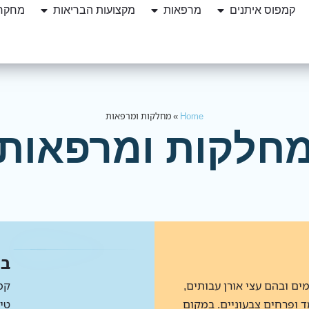
קמפוס איתנים
מרפאות
מקצועות הבריאות
מחקרי
Home
»
מחלקות ומרפאות
חלקות ומרפאות
בי
פר-שאול משתרע על 56 דונמים ובהם עצי אורן עבותים,
קמ
ד ופרחים צבעוניים. במקום
טי