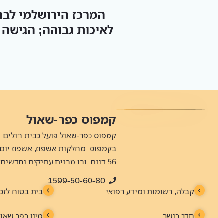
המרכז הירושלמי לב
לאיכות גבוהה; הגישה
קמפוס כפר-שאול
בקמפוס מחלקות אשפוז, אשפוז יום
56 דונם, ובו מבנים עתיקים וחדשים.
1599-50-60-80
קבלה, רשומות ומידע רפואי
בית בטוח לזכ
חדר כושר
מיון כפר שאול
היחידה הסגורה ברוח סוטריה
מחלקה א' פעי