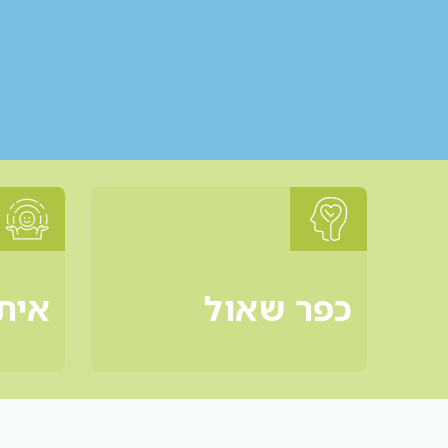
כפר שאול
אית