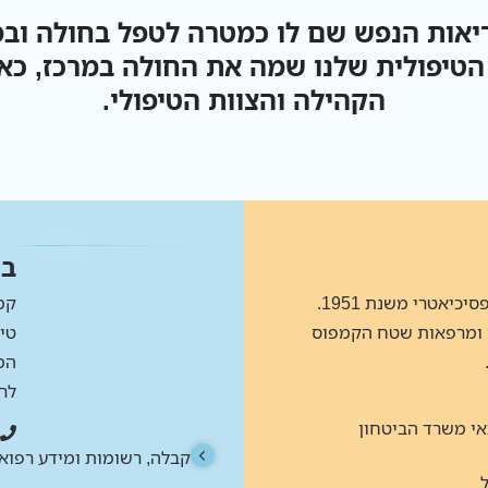
ריאות הנפש שם לו כמטרה לטפל בחולה וב
 הטיפולית שלנו שמה את החולה במרכז, כ
הקהילה והצוות הטיפולי.
בי
קמפוס כפר-שאול פועל כבית חולים פסיכיאטרי משנת 1951.
קמ
 ומרפאות שטח הקמפוס
טי
המ
לר
אי משרד הביטחון
קבלה, רשומות ומידע רפואי
לה סגורה לגברים
מחלקת נשים