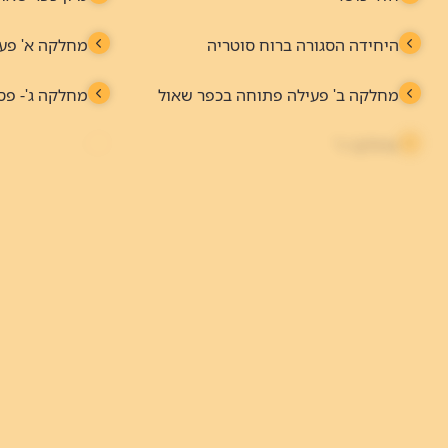
מחלקה ב' פעילה פתוחה בכפר שאול
מחלקה ג'- פס
מחלקה ד'
מחלקה ה' פסי
טיפול בנזעי חשמל - ECT
אשפוז יום - 
מחלקה ו'
מרפאת אסקט
לוטוס - טיפול יום נפגעות טראומה