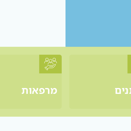
נים
מרפאות