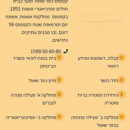
קמפוס כפר-שאול פועל כבית
חולים פסיכיאטרי משנת 1951.
בקמפוס מחלקות אשפוז, אשפוז
יום ומרפאות שטח הקמפוס 56
דונם, ובו מבנים עתיקים
וחדשים.
1599-50-60-80
קבלה, רשומות ומידע
בית בטוח לזכאי משרד
רפואי
הביטחון
חדר כושר
מיון כפר שאול
היחידה הסגורה ברוח
מחלקה א' פעילה סגורה
סוטריה
לגברים
מחלקה ב' פעילה פתוחה
מחלקה ג'- פסיכוגריאטריה
בכפר שאול