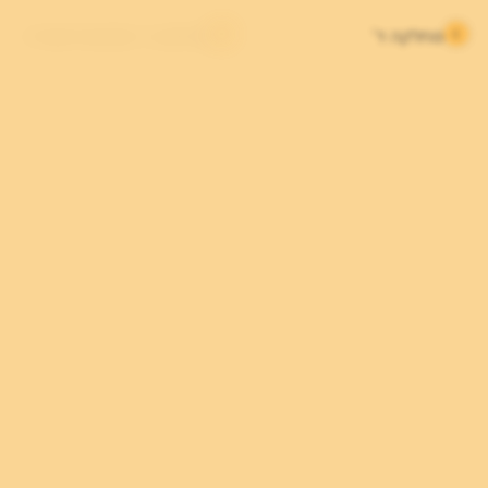
מחלקה ד'
מחלקה ה' פסיכוגריאטריה
טיפול בנזעי חשמל - ECT
אשפוז יום - הדרך שלך
חזרה לקהילה
מחלקה ו'
מרפאת אסקטמין
לוטוס - טיפול יום נפגעות
טראומה